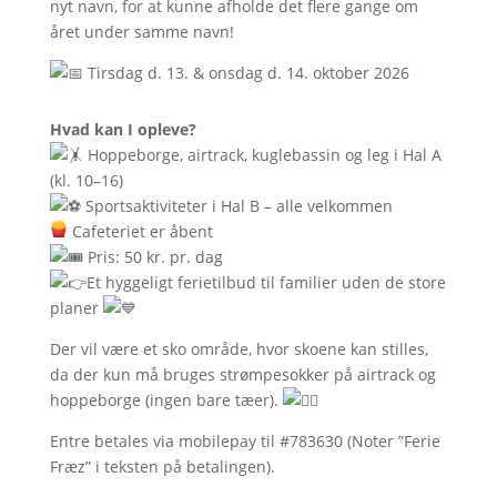
nyt navn, for at kunne afholde det flere gange om
året under samme navn!
Tirsdag d. 13. & onsdag d. 14. oktober 2026
Hvad kan I opleve?
Hoppeborge, airtrack, kuglebassin og leg i Hal A
(kl. 10–16)
Sportsaktiviteter i Hal B – alle velkommen
Cafeteriet er åbent
Pris: 50 kr. pr. dag
Et hyggeligt ferietilbud til familier uden de store
planer
Der vil være et sko område, hvor skoene kan stilles,
da der kun må bruges strømpesokker på airtrack og
hoppeborge (ingen bare tæer).
Entre betales via mobilepay til #783630 (Noter ”Ferie
Fræz” i teksten på betalingen).