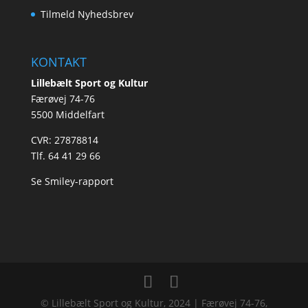
Tilmeld Nyhedsbrev
KONTAKT
Lillebælt Sport og Kultur
Færøvej 74-76
​5500 Middelfart
​CVR: 27878814
Tlf.
64 41 29 66
Se Smiley-rapport
© Lillebælt Sport og Kultur, 2024 | Færøvej 74-76,