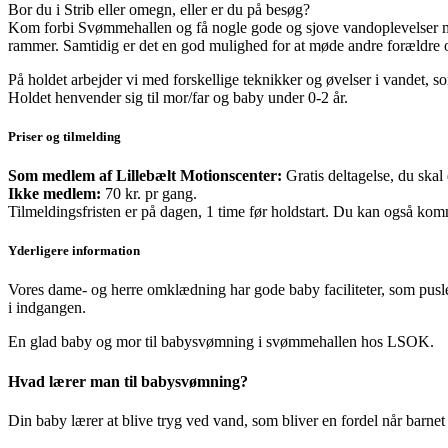
Bor du i Strib eller omegn, eller er du på besøg?
Kom forbi Svømmehallen og få nogle gode og sjove vandoplevelser med
rammer. Samtidig er det en god mulighed for at møde andre forældre 
På holdet arbejder vi med forskellige teknikker og øvelser i vandet, so
Holdet henvender sig til mor/far og baby under 0-2 år.
Priser og tilmelding
Som medlem af Lillebælt Motionscenter:
Gratis deltagelse, du skal
Ikke medlem:
70 kr. pr gang.
Tilmeldingsfristen er på dagen, 1 time før holdstart. Du kan også komm
Yderligere information
Vores dame- og herre omklædning har gode baby faciliteter, som pusl
i indgangen.
Hvad lærer man til babysvømning?
Din baby lærer at blive tryg ved vand, som bliver en fordel når barnet