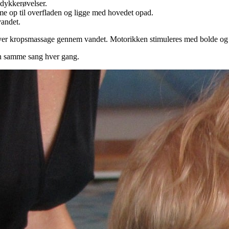
 dykkerøvelser.
mme op til overfladen og ligge med hovedet opad.
vandet.
iver kropsmassage gennem vandet. Motorikken stimuleres med bolde og an
 den samme sang hver gang.