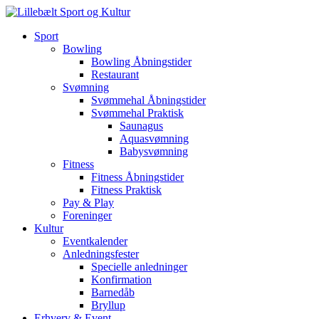
Sport
Bowling
Bowling Åbningstider
Restaurant
Svømning
Svømmehal Åbningstider
Svømmehal Praktisk
Saunagus
Aquasvømning
Babysvømning
Fitness
Fitness Åbningstider
Fitness Praktisk
Pay & Play
Foreninger
Kultur
Eventkalender
Anledningsfester
Specielle anledninger
Konfirmation
Barnedåb
Bryllup
Erhverv & Event