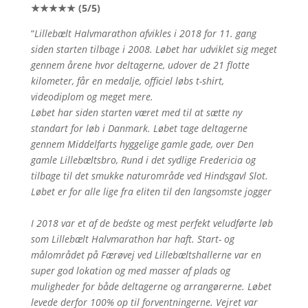
★★★★★ (5/5)
“
Lillebælt Halvmarathon afvikles i 2018 for 11. gang
siden starten tilbage i 2008. Løbet har udviklet sig meget
gennem årene hvor deltagerne, udover de 21 flotte
kilometer, får en medalje, officiel løbs t-shirt,
videodiplom og meget mere.
Løbet har siden starten været med til at sætte ny
standart for løb i Danmark. Løbet tage deltagerne
gennem Middelfarts hyggelige gamle gade, over Den
gamle Lillebæltsbro, Rund i det sydlige Fredericia og
tilbage til det smukke naturområde ved Hindsgavl Slot.
Løbet er for alle lige fra eliten til den langsomste jogger
I 2018 var et af de bedste og mest perfekt veludførte løb
som Lillebælt Halvmarathon har haft. Start- og
målområdet på Færøvej ved Lillebæltshallerne var en
super god lokation og med masser af plads og
muligheder for både deltagerne og arrangørerne. Løbet
levede derfor 100% op til forventningerne. Vejret var