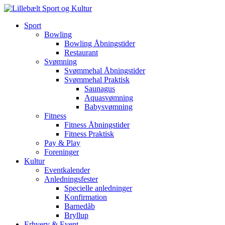
Sport
Bowling
Bowling Åbningstider
Restaurant
Svømning
Svømmehal Åbningstider
Svømmehal Praktisk
Saunagus
Aquasvømning
Babysvømning
Fitness
Fitness Åbningstider
Fitness Praktisk
Pay & Play
Foreninger
Kultur
Eventkalender
Anledningsfester
Specielle anledninger
Konfirmation
Barnedåb
Bryllup
Erhverv & Event