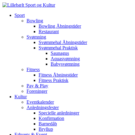
Sport
Bowling
Bowling Åbningstider
Restaurant
Svømning
Svømmehal Åbningstider
Svømmehal Praktisk
Saunagus
Aquasvømning
Babysvømning
Fitness
Fitness Åbningstider
Fitness Praktisk
Pay & Play
Foreninger
Kultur
Eventkalender
Anledningsfester
Specielle anledninger
Konfirmation
Barnedåb
Bryllup
Erhverv & Event