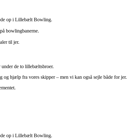
møde op i Lillebælt Bowling.
re på bowlingbanerne.
er til jer.
 under de to lillebæltsbroer.
ing og hjælp fra vores skipper – men vi kan også sejle både for jer.
gementet.
møde op i Lillebælt Bowling.