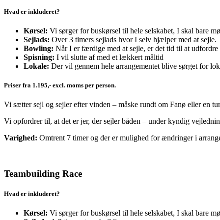
Hvad er inkluderet?
Kørsel:
Vi sørger for buskørsel til hele selskabet, I skal bare 
Sejlads:
Over 3 timers sejlads hvor I selv hjælper med at sejle.
Bowling:
Når I er færdige med at sejle, er det tid til at udford
Spisning:
I vil slutte af med et lækkert måltid
Lokale:
Der vil gennem hele arrangementet blive sørget for lokal
Priser fra 1.195,- excl. moms per person.
Vi sætter sejl og sejler efter vinden – måske rundt om Fanø eller en tur
Vi opfordrer til, at det er jer, der sejler båden – under kyndig vejledn
Varighed:
Omtrent 7 timer og der er mulighed for ændringer i arran
Teambuilding Race
Hvad er inkluderet?
Kørsel:
Vi sørger for buskørsel til hele selskabet, I skal bare 