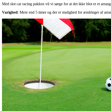
Med slot car racing pakken vil vi sørge for at det ikke blot er et ar
Varighed
: Mere end 5 timer og der er mulighed for ændringer af arr