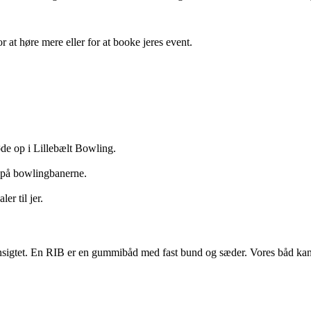
 at høre mere eller for at booke jeres event.
møde op i Lillebælt Bowling.
re på bowlingbanerne.
er til jer.
igtet. En RIB er en gummibåd med fast bund og sæder. Vores båd kan s