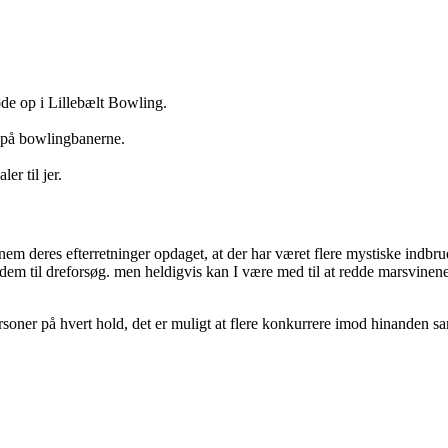
møde op i Lillebælt Bowling.
re på bowlingbanerne.
er til jer.
nem deres efterretninger opdaget, at der har været flere mystiske indbr
em til dreforsøg. men heldigvis kan I være med til at redde marsvinene.
soner på hvert hold,
det er muligt at flere konkurrere imod hinanden sa