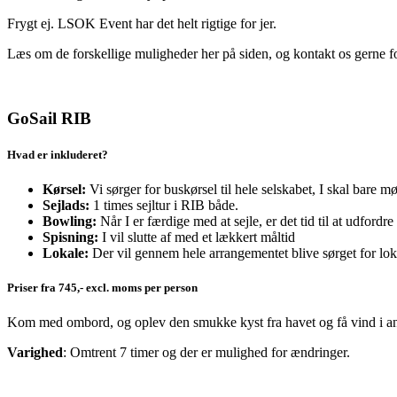
Frygt ej. LSOK Event har det helt rigtige for jer.
Læs om de forskellige muligheder her på siden, og kontakt os gerne for
GoSail RIB
Hvad er inkluderet?
Kørsel:
Vi sørger for buskørsel til hele selskabet, I skal bare 
Sejlads:
1 times sejltur i RIB både.
Bowling:
Når I er færdige med at sejle, er det tid til at udford
Spisning:
I vil slutte af med et lækkert måltid
Lokale:
Der vil gennem hele arrangementet blive sørget for lokal
Priser fra 745,- excl. moms per person
Kom med ombord, og oplev den smukke kyst fra havet og få vind i ans
Varighed
: Omtrent 7 timer og der er mulighed for ændringer.