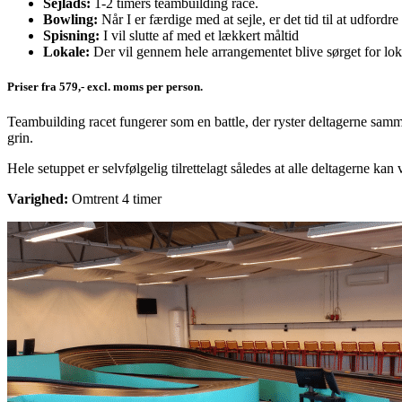
Sejlads:
1-2 timers teambuilding race.
Bowling:
Når I er færdige med at sejle, er det tid til at udford
Spisning:
I vil slutte af med et lækkert måltid
Lokale:
Der vil gennem hele arrangementet blive sørget for lokal
Priser fra 579,- excl. moms per person.
Teambuilding racet fungerer som en battle, der ryster deltagerne samm
grin.
Hele setuppet er selvfølgelig tilrettelagt således at alle deltagerne ka
Varighed:
Omtrent 4 timer