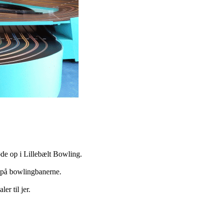
møde op i Lillebælt Bowling.
re på bowlingbanerne.
er til jer.