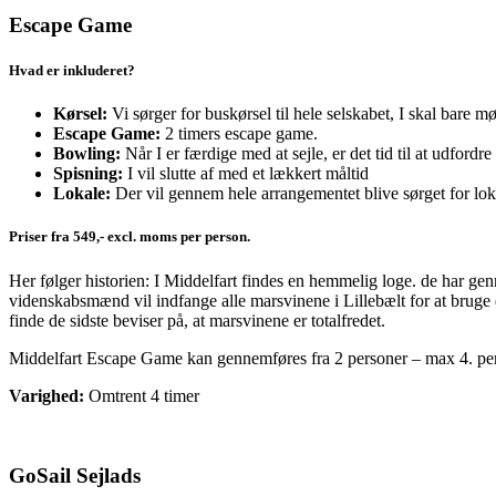
Escape Game
Hvad er inkluderet?
Kørsel:
Vi sørger for buskørsel til hele selskabet, I skal bare 
Escape Game:
2 timers escape game.
Bowling:
Når I er færdige med at sejle, er det tid til at udford
Spisning:
I vil slutte af med et lækkert måltid
Lokale:
Der vil gennem hele arrangementet blive sørget for lokal
Priser fra 549,- excl. moms per person.
Her følger historien: I Middelfart findes en hemmelig loge. de har gen
videnskabsmænd vil indfange alle marsvinene i Lillebælt for at bruge d
finde de sidste beviser på, at marsvinene er totalfredet.
Middelfart Escape Game kan gennemføres fra 2 personer – max 4. per
Varighed:
Omtrent 4 timer
GoSail Sejlads