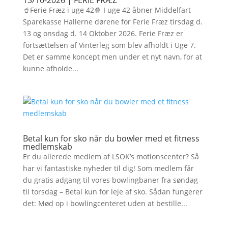
13/10-2026 | FERIE FRÆZ
🥤Ferie Fræz i uge 42🍿 I uge 42 åbner Middelfart
Sparekasse Hallerne dørene for Ferie Fræz tirsdag d.
13 og onsdag d. 14 Oktober 2026. Ferie Fræz er
fortsættelsen af Vinterleg som blev afholdt i Uge 7.
Det er samme koncept men under et nyt navn, for at
kunne afholde...
Betal kun for sko når du bowler med et fitness
medlemskab
Er du allerede medlem af LSOK’s motionscenter? Så
har vi fantastiske nyheder til dig! Som medlem får
du gratis adgang til vores bowlingbaner fra søndag
til torsdag – Betal kun for leje af sko. Sådan fungerer
det: Mød op i bowlingcenteret uden at bestille...