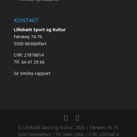
KONTAKT
Lillebælt Sport og Kultur
Færøvej 74-76
​5500 Middelfart
​CVR: 27878814
Tlf.
64 41 29 66
Se Smiley-rapport
© Lillebælt Sport og Kultur, 2024 | Færøvej 74-76,
5500 Middelfart | Tlf. 6441 2966 | CVR: 27878814